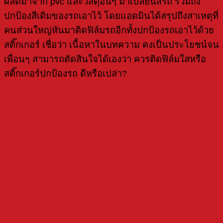
ผลิตมาจาก pvc และวัสดุอื่นๆ มาเปลี่ยนสีรถ รวมถึง
ปกป้องสีเดิมของรถเอาไว้ โดยแอดมินได้สรุปถึงสาเหตุที่
คนส่วนใหญ่หันมาติดฟิล์มรถอีกทั้งปกป้องรถเอาไว้ด้วย
สติ๊กเกอร์ เชื่อว่า เนื้อหาในบทความ คงเป็นประโยชน์จน
เพื่อนๆ สามารถตัดสินใจได้เองว่า ควรติดฟิล์มใสหรือ
สติ๊กเกอร์ปกป้องรถ ดีหรือเปล่า?