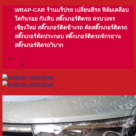
Skip
WRAP-CAR ร้านแร็ปรถ เปลี่ยนสีรถ ฟิล์มเคลือบ
to
ใสกันรอย กันหิน สติ๊กเกอร์ติดรถ ครบวงจร
content
เชียงใหม่ สติ๊กเกอร์ติดข้างรถ ตัดสติ๊กเกอร์ติดรถ
สติ๊กเกอร์ตัดประกอบ สติ๊กเกอร์ติดรถจักรยาน
สติ๊กเกอร์ติดรถวิบาก
Menu
หน้าแรก
เกี่ยวกับเรา
บริการของเรา
พรีเมียม