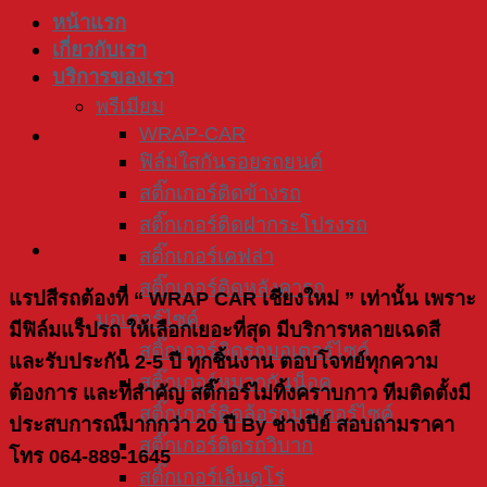
หน้าแรก
เกี่ยวกับเรา
บริการของเรา
พรีเมียม
WRAP-CAR
ฟิล์มใสกันรอยรถยนต์
สติ๊กเกอร์ติดข้างรถ
สติ๊กเกอร์ติดฝากระโปรงรถ
สติ๊กเกอร์เคฟล่า
สติ๊กเกอร์ติดหลังคารถ
แรปสีรถต้องที่ “ WRAP CAR เชียงใหม่ ” เท่านั้น เพราะ
มอเตอร์ไซค์
มีฟิล์มแร็ปรถ ให้เลือกเยอะที่สุด มีบริการหลายเฉดสี
สติ๊กเกอร์ติดรถมอเตอร์ไซค์
และรับประกัน 2-5 ปี ทุกชิ้นงาน ตอบโจทย์ทุกความ
สติ๊กเกอร์หมวกกันน็อค
ต้องการ และที่สำคัญ สติ๊กอร์ไม่ทิ้งคราบกาว ทีมติดตั้งมี
สติ๊กเกอร์ติดล้อรถมอเตอร์ไซค์
ประสบการณ์มากกว่า 20 ปี By ช่างปีย์ สอบถามราคา
สติ๊กเกอร์ติดรถวิบาก
โทร 064-889-1645
สติ๊กเกอร์เอ็นดูโร่