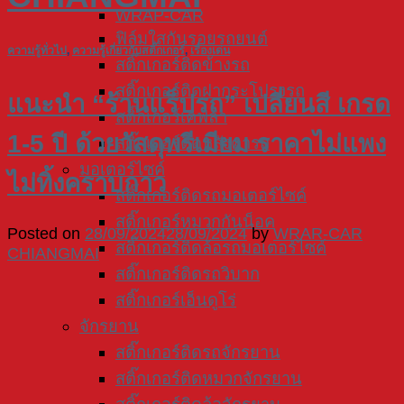
WRAP-CAR
ฟิล์มใสกันรอยรถยนต์
ความรู้ทั่วไป
,
ความรู้เกี่ยวกับสติ๊กเกอร์
,
เรื่องเด่น
สติ๊กเกอร์ติดข้างรถ
สติ๊กเกอร์ติดฝากระโปรงรถ
แนะนำ “ร้านแร็ปรถ” เปลี่ยนสี เกรด
สติ๊กเกอร์เคฟล่า
1-5 ปี ด้วยวัสดุพรีเมียม ราคาไม่แพง
สติ๊กเกอร์ติดหลังคารถ
มอเตอร์ไซค์
ไม่ทิ้งคราบกาว
สติ๊กเกอร์ติดรถมอเตอร์ไซค์
สติ๊กเกอร์หมวกกันน็อค
Posted on
28/09/2024
28/09/2024
by
WRAR-CAR
สติ๊กเกอร์ติดล้อรถมอเตอร์ไซค์
CHIANGMAI
สติ๊กเกอร์ติดรถวิบาก
สติ๊กเกอร์เอ็นดูโร่
จักรยาน
สติ๊กเกอร์ติดรถจักรยาน
สติ๊กเกอร์ติดหมวกจักรยาน