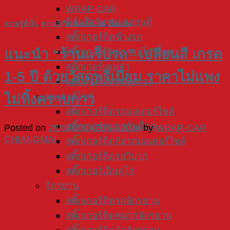
WRAP-CAR
ฟิล์มใสกันรอยรถยนต์
ความรู้ทั่วไป
,
ความรู้เกี่ยวกับสติ๊กเกอร์
,
เรื่องเด่น
สติ๊กเกอร์ติดข้างรถ
สติ๊กเกอร์ติดฝากระโปรงรถ
แนะนำ “ร้านแร็ปรถ” เปลี่ยนสี เกรด
สติ๊กเกอร์เคฟล่า
1-5 ปี ด้วยวัสดุพรีเมียม ราคาไม่แพง
สติ๊กเกอร์ติดหลังคารถ
มอเตอร์ไซค์
ไม่ทิ้งคราบกาว
สติ๊กเกอร์ติดรถมอเตอร์ไซค์
สติ๊กเกอร์หมวกกันน็อค
Posted on
28/09/2024
28/09/2024
by
WRAR-CAR
CHIANGMAI
สติ๊กเกอร์ติดล้อรถมอเตอร์ไซค์
สติ๊กเกอร์ติดรถวิบาก
สติ๊กเกอร์เอ็นดูโร่
จักรยาน
สติ๊กเกอร์ติดรถจักรยาน
สติ๊กเกอร์ติดหมวกจักรยาน