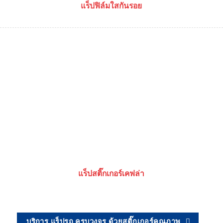
แร็ปฟิล์มใสกันรอย
แร็ปสติ๊กเกอร์เคฟล่า
บริการ แร็ปรถ ครบวงจร ด้วยสติ๊กเกอร์คุณภาพ