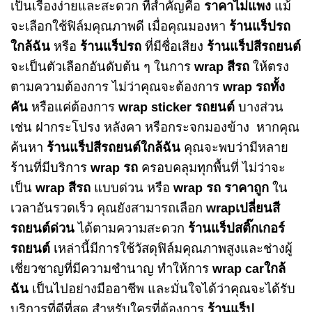
เป็นเรื่องง่ายและสะดวก ที่สำคัญคือ
ราคาไม่แพง
แม้
จะเลือกใช้ฟิล์มคุณภาพดี เมื่อคุณมองหา
ร้านแร็ปรถ
ใกล้ฉัน
หรือ
ร้านแร็ปรถ
ที่มีชื่อเสียง
ร้านแร็ปสีรถยนต์
จะเป็นตัวเลือกอันดับต้น ๆ ในการ
wrap สีรถ
ให้ตรง
ตามความต้องการ ไม่ว่าคุณจะต้องการ
wrap รถทั้ง
คัน
หรือแค่ต้องการ
wrap sticker รถยนต์
บางส่วน
เช่น ฝากระโปรง หลังคา หรือกระจกมองข้าง
หากคุณ
ค้นหา
ร้านแร็ปสีรถยนต์ใกล้ฉัน
คุณจะพบว่ามีหลาย
ร้านที่มีบริการ
wrap รถ
ครอบคลุมทุกพื้นที่ ไม่ว่าจะ
เป็น
wrap สีรถ
แบบด่วน หรือ
wrap รถ ราคาถูก
ใน
เวลาอันรวดเร็ว คุณยังสามารถเลือก
wrapเปลี่ยนสี
รถยนต์ด่วน
ได้ตามความสะดวก
ร้านแร็ปสติ๊กเกอร์
รถยนต์
เหล่านี้มีการใช้วัสดุฟิล์มคุณภาพสูงและช่างผู้
เชี่ยวชาญที่มีความชำนาญ ทำให้การ
wrap carใกล้
ฉัน
เป็นไปอย่างมืออาชีพ และมั่นใจได้ว่าคุณจะได้รับ
บริการที่ดีที่สุด
สำหรับใครที่ต้องการ
ร้านแร็ป