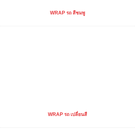
WRAP รถ สีชมพู
WRAP รถ เปลี่ยนสี