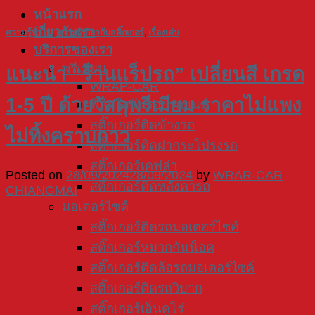
หน้าแรก
เกี่ยวกับเรา
ความรู้ทั่วไป
,
ความรู้เกี่ยวกับสติ๊กเกอร์
,
เรื่องเด่น
บริการของเรา
พรีเมียม
แนะนำ “ร้านแร็ปรถ” เปลี่ยนสี เกรด
WRAP-CAR
1-5 ปี ด้วยวัสดุพรีเมียม ราคาไม่แพง
ฟิล์มใสกันรอยรถยนต์
สติ๊กเกอร์ติดข้างรถ
ไม่ทิ้งคราบกาว
สติ๊กเกอร์ติดฝากระโปรงรถ
สติ๊กเกอร์เคฟล่า
Posted on
28/09/2024
28/09/2024
by
WRAR-CAR
สติ๊กเกอร์ติดหลังคารถ
CHIANGMAI
มอเตอร์ไซค์
สติ๊กเกอร์ติดรถมอเตอร์ไซค์
สติ๊กเกอร์หมวกกันน็อค
สติ๊กเกอร์ติดล้อรถมอเตอร์ไซค์
สติ๊กเกอร์ติดรถวิบาก
สติ๊กเกอร์เอ็นดูโร่