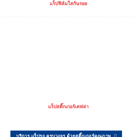
แร็ปฟิล์มใสกันรอย
แร็ปสติ๊กเกอร์เคฟล่า
บริการ แร็ปรถ ครบวงจร ด้วยสติ๊กเกอร์คุณภาพ