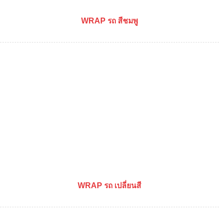
WRAP รถ สีชมพู
WRAP รถ เปลี่ยนสี